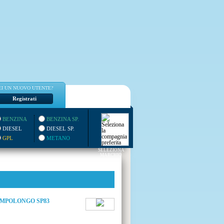
EI UN NUOVO UTENTE?
Registrati
BENZINA
BENZINA SP.
DIESEL
DIESEL SP.
GPL
METANO
SELEZIONA
MARCHIO
AMPOLONGO SP83