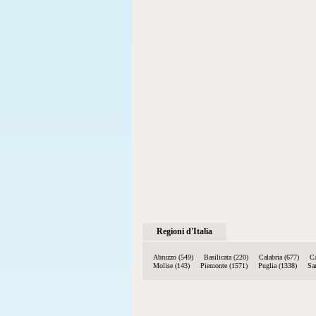
Regioni d'Italia
Abruzzo (549)
Basilicata (220)
Calabria (677)
C
Molise (143)
Piemonte (1571)
Puglia (1338)
Sa