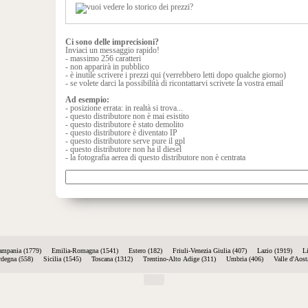
Ci sono delle imprecisioni?
Inviaci un messaggio rapido!
- massimo 256 caratteri
- non apparirà in pubblico
- è inutile scrivere i prezzi qui (verrebbero letti dopo qualche giorno)
- se volete darci la possibilità di ricontattarvi scrivete la vostra email
Ad esempio:
- posizione errata: in realtà si trova...
- questo distributore non è mai esistito
- questo distributore è stato demolito
- questo distributore è diventato IP
- questo distributore serve pure il gpl
- questo distributore non ha il diesel
- la fotografia aerea di questo distributore non è centrata
ampania (1779)
Emilia-Romagna (1541)
Estero (182)
Friuli-Venezia Giulia (407)
Lazio (1919)
L
rdegna (558)
Sicilia (1545)
Toscana (1312)
Trentino-Alto Adige (311)
Umbria (406)
Valle d'Aost