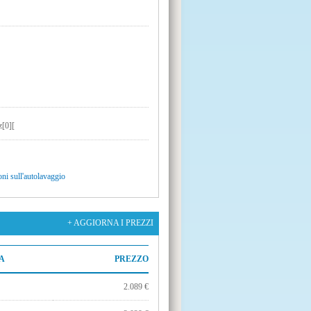
oni sull'autolavaggio
+ AGGIORNA I PREZZI
A
PREZZO
2.089 €