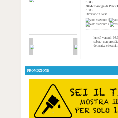
SP83
38042 Baselga di Pinè (
SP83
Direzione: Ovest
lunedì-venerdì: 08
sabato: non presidi
domenica e festivi: 
PROMOZIONE