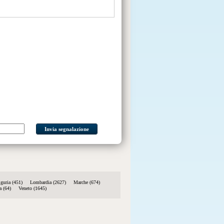
Invia segnalazione
iguria (451)
Lombardia (2627)
Marche (674)
a (64)
Veneto (1645)