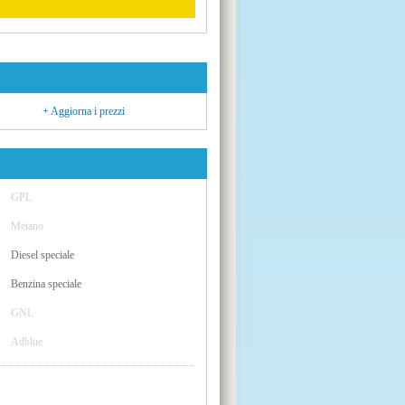
+ Aggiorna i prezzi
GPL
Metano
Diesel speciale
Benzina speciale
GNL
Adblue