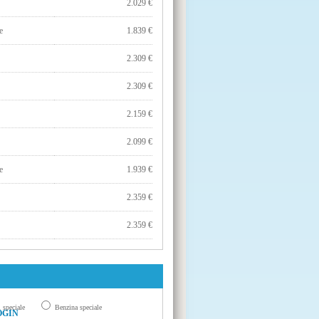
2.029 €
e
1.839 €
2.309 €
2.309 €
2.159 €
2.099 €
e
1.939 €
2.359 €
2.359 €
 speciale
Benzina speciale
OGIN