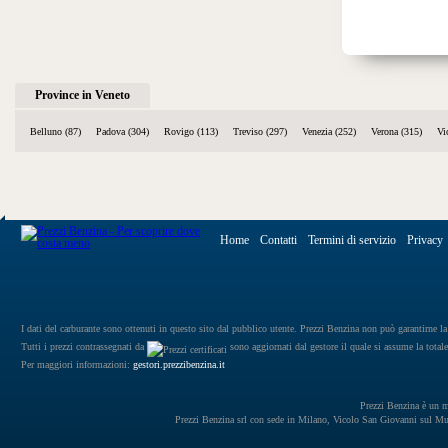
Province in Veneto
Belluno (87)
Padova (304)
Rovigo (113)
Treviso (297)
Venezia (252)
Verona (315)
Vi
Home
Contatti
Termini di servizio
Privacy
I dati del carburante sono ottenuti in questo sito dal pubblico utente. Prezzi Benzina non può garantirne la 
Tutti i prezzi contrassegnati da
sono aggiornati dal gestore il quale si assume la totale
Per maggiori informazioni:
gestori.prezzibenzina.it
Prezzi Benzina è un mar
Prezzi Benzina srl con sede in Milano, Vicolo San Giovanni sul 