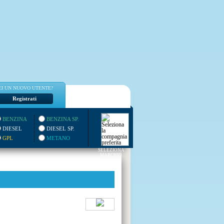
EI UN NUOVO UTENTE?
Registrati
BENZINA
BENZINA SP.
DIESEL
DIESEL SP.
GPL
METANO
SELEZIONA
MARCHIO