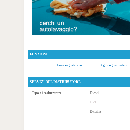
FUNZIONI
+ Invia segnalazione
+ Aggiungi ai preferiti
SERVIZI DEL DISTRIBUTORE
Tipo di carburante:
Diesel
HVO
Benzina