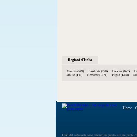
Regioni d'Italia
Abruzzo (549)
Basilicata (220)
Calabria (677)
C
Molise (143)
Piemonte (1571)
Puglia (1338)
Sa
Home
C
I dati del carburante sono ottenuti in questo sito dal pubblic