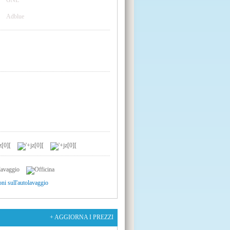
GNL
Adblue
oni sull'autolavaggio
+ AGGIORNA I PREZZI