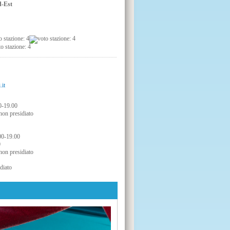
d-Est
.it
0-19.00
non presidiato
00-19.00
0
non presidiato
diato