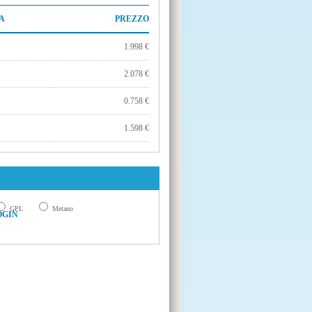
A
PREZZO
1.998 €
2.078 €
0.758 €
1.598 €
GPL
Metano
OGIN