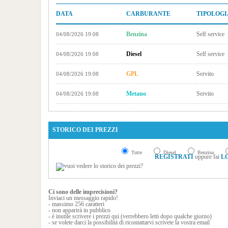
DATA
CARBURANTE
TIPOLOGI
Benzina
Self service
04/08/2026 19:08
Diesel
Self service
04/08/2026 19:08
GPL
Servito
04/08/2026 19:08
Metano
Servito
04/08/2026 19:08
STORICO DEI PREZZI
Tutte
Diesel
Benzina
REGISTRATI
oppure fai
L
Ci sono delle imprecisioni?
Inviaci un messaggio rapido!
- massimo 256 caratteri
- non apparirà in pubblico
- è inutile scrivere i prezzi qui (verrebbero letti dopo qualche giorno)
- se volete darci la possibilità di ricontattarvi scrivete la vostra email