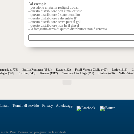
Ad esempio:
- posizione errata: in realtà si trova...
- questo distributore non è mai esistito
- questo distributore è stato demolito
- questo distributore è diventato IP
- questo distributore serve pure il gpl
- questo distributore non ha il diesel
- la fotografia aerea di questo distributore non è centrata
ampania (1779)
Emilia-Romagna (1541)
Estero (182)
Friuli-Venezia Giulia (407)
Lazio (1919)
L
rdegna (558)
Sicilia (1545)
Toscana (1312)
Trentino-Alto Adige (311)
Umbria (406)
Valle d'Aost
ontatti
Termini di servizio
Privacy
Autolavaggi
o utente. Prezzi Benzina non può garantirne la veridicità.