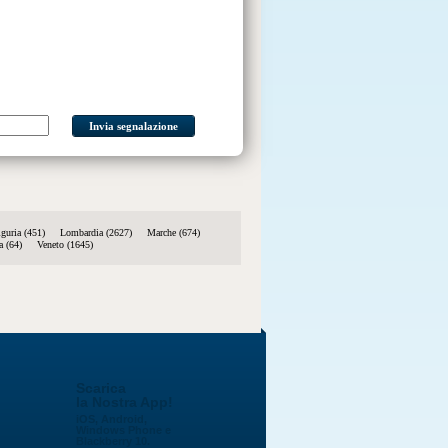
Invia segnalazione
iguria (451)
Lombardia (2627)
Marche (674)
a (64)
Veneto (1645)
Scarica
la Nostra App!
iOS, Android,
Windows Phone e
Blackberry 10.