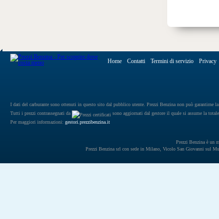
Home
Contatti
Termini di servizio
Privacy
I dati del carburante sono ottenuti in questo sito dal pubblico utente. Prezzi Benzina non può garantirne la 
Tutti i prezzi contrassegnati da
sono aggiornati dal gestore il quale si assume la totale
Per maggiori informazioni:
gestori.prezzibenzina.it
Prezzi Benzina è un mar
Prezzi Benzina srl con sede in Milano, Vicolo San Giovanni sul 