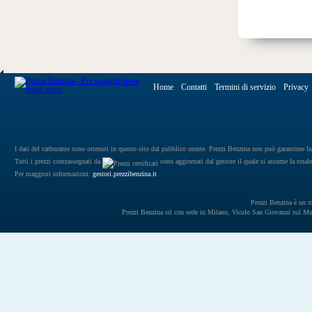
Home
Contatti
Termini di servizio
Privacy
I dati del carburante sono ottenuti in questo sito dal pubblico utente. Prezzi Benzina non può garantirne la 
Tutti i prezzi contrassegnati da
sono aggiornati dal gestore il quale si assume la totale
Per maggiori informazioni:
gestori.prezzibenzina.it
Prezzi Benzina è un mar
Prezzi Benzina srl con sede in Milano, Vicolo San Giovanni sul 