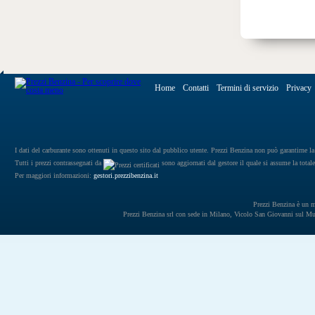
Home
Contatti
Termini di servizio
Privacy
I dati del carburante sono ottenuti in questo sito dal pubblico utente. Prezzi Benzina non può garantirne la 
Tutti i prezzi contrassegnati da
sono aggiornati dal gestore il quale si assume la totale
Per maggiori informazioni:
gestori.prezzibenzina.it
Prezzi Benzina è un mar
Prezzi Benzina srl con sede in Milano, Vicolo San Giovanni sul 