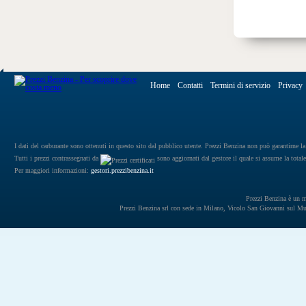
Home
Contatti
Termini di servizio
Privacy
I dati del carburante sono ottenuti in questo sito dal pubblico utente. Prezzi Benzina non può garantirne la 
Tutti i prezzi contrassegnati da
sono aggiornati dal gestore il quale si assume la totale
Per maggiori informazioni:
gestori.prezzibenzina.it
Prezzi Benzina è un mar
Prezzi Benzina srl con sede in Milano, Vicolo San Giovanni sul 