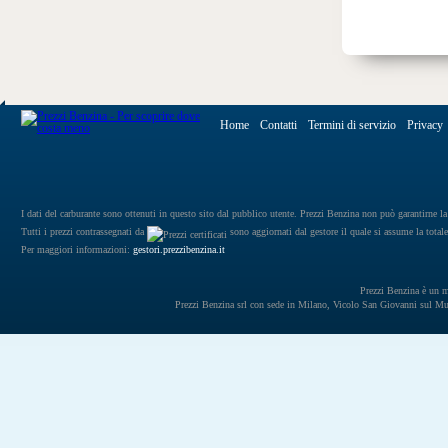
Home
Contatti
Termini di servizio
Privacy
I dati del carburante sono ottenuti in questo sito dal pubblico utente. Prezzi Benzina non può garantirne la 
Tutti i prezzi contrassegnati da
sono aggiornati dal gestore il quale si assume la totale
Per maggiori informazioni:
gestori.prezzibenzina.it
Prezzi Benzina è un mar
Prezzi Benzina srl con sede in Milano, Vicolo San Giovanni sul 