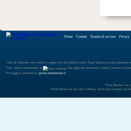
Home
Contatti
Termini di servizio
Privacy
I dati del carburante sono ottenuti in questo sito dal pubblico utente. Prezzi Benzina non può garantirne la 
Tutti i prezzi contrassegnati da
sono aggiornati dal gestore il quale si assume la totale
Per maggiori informazioni:
gestori.prezzibenzina.it
Prezzi Benzina è un mar
Prezzi Benzina srl con sede in Milano, Vicolo San Giovanni sul 