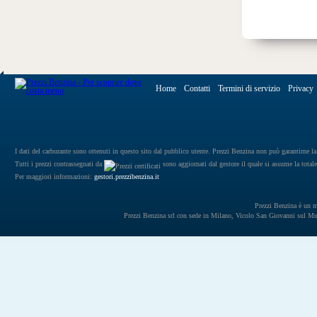
Home
Contatti
Termini di servizio
Privacy
I dati del carburante sono ottenuti in questo sito dal pubblico utente. Prezzi Benzina non può garantirne la 
Tutti i prezzi contrassegnati da
sono aggiornati dal gestore il quale si assume la totale
Per maggiori informazioni:
gestori.prezzibenzina.it
Prezzi Benzina è un mar
Prezzi Benzina srl con sede in Milano, Vicolo San Giovanni sul 