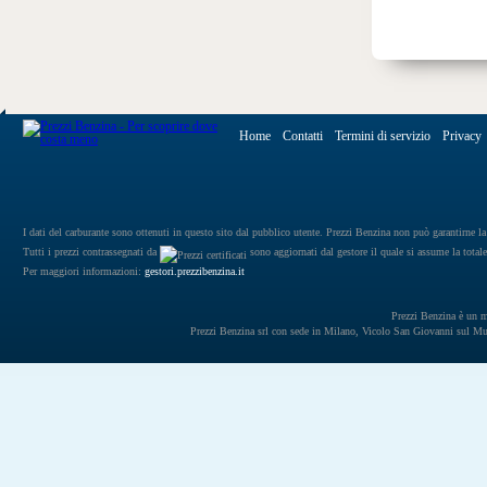
Home
Contatti
Termini di servizio
Privacy
I dati del carburante sono ottenuti in questo sito dal pubblico utente. Prezzi Benzina non può garantirne la 
Tutti i prezzi contrassegnati da
sono aggiornati dal gestore il quale si assume la totale
Per maggiori informazioni:
gestori.prezzibenzina.it
Prezzi Benzina è un mar
Prezzi Benzina srl con sede in Milano, Vicolo San Giovanni sul 