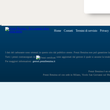
Home
Contatti
Termini di servizio
Privacy
I dati del carburante sono ottenuti in questo sito dal pubblico utente. Prezzi Benzina non può garantirne la 
Tutti i prezzi contrassegnati da
sono aggiornati dal gestore il quale si assume la totale
Per maggiori informazioni:
gestori.prezzibenzina.it
Prezzi Benzina è un mar
Prezzi Benzina srl con sede in Milano, Vicolo San Giovanni sul 