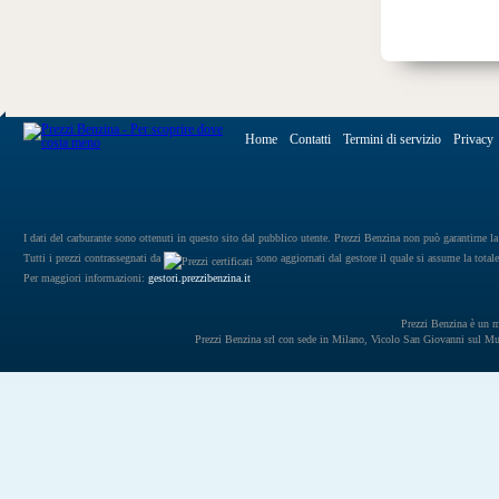
Home
Contatti
Termini di servizio
Privacy
I dati del carburante sono ottenuti in questo sito dal pubblico utente. Prezzi Benzina non può garantirne la 
Tutti i prezzi contrassegnati da
sono aggiornati dal gestore il quale si assume la totale
Per maggiori informazioni:
gestori.prezzibenzina.it
Prezzi Benzina è un mar
Prezzi Benzina srl con sede in Milano, Vicolo San Giovanni sul 