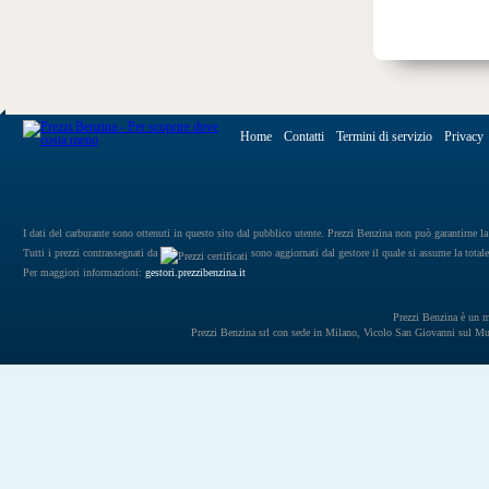
Home
Contatti
Termini di servizio
Privacy
I dati del carburante sono ottenuti in questo sito dal pubblico utente. Prezzi Benzina non può garantirne la 
Tutti i prezzi contrassegnati da
sono aggiornati dal gestore il quale si assume la totale
Per maggiori informazioni:
gestori.prezzibenzina.it
Prezzi Benzina è un mar
Prezzi Benzina srl con sede in Milano, Vicolo San Giovanni sul 