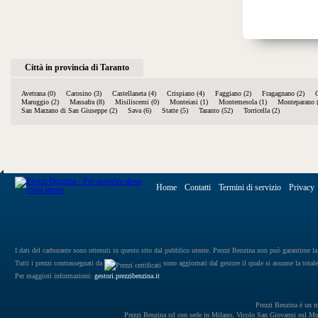
Città in provincia di Taranto
Avetrana (0)
Carosino (3)
Castellaneta (4)
Crispiano (4)
Faggiano (2)
Fragagnano (2)
Maruggio (2)
Massafra (8)
Misiliscemi (0)
Monteiasi (1)
Montemesola (1)
Monteparano 
San Marzano di San Giuseppe (2)
Sava (6)
Statte (5)
Taranto (52)
Torricella (2)
Home
Contatti
Termini di servizio
Privacy
I dati del carburante sono ottenuti in questo sito dal pubblico utente. Prezzi Benzina non può garantirne la 
Tutti i prezzi contrassegnati da
sono aggiornati dal gestore il quale si assume la totale
Per maggiori informazioni:
gestori.prezzibenzina.it
Prezzi Benzina è un mar
Prezzi Benzina srl con sede in Milano, Vicolo San Giovanni sul 