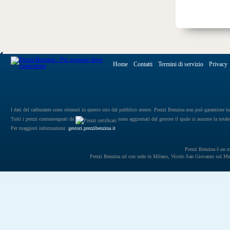
Home
Contatti
Termini di servizio
Privacy
I dati del carburante sono ottenuti in questo sito dal pubblico utente. Prezzi Benzina non può garantirne la 
Tutti i prezzi contrassegnati da
sono aggiornati dal gestore il quale si assume la totale
Per maggiori informazioni:
gestori.prezzibenzina.it
Prezzi Benzina è un mar
Prezzi Benzina srl con sede in Milano, Vicolo San Giovanni sul 