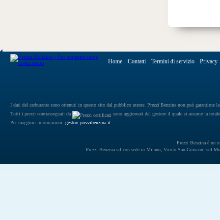
Home
Contatti
Termini di servizio
Privacy
I dati del carburante sono ottenuti in questo sito dal pubblico utente. Prezzi Benzina non può garantirne la 
Tutti i prezzi contrassegnati da
sono aggiornati dal gestore il quale si assume la totale
Per maggiori informazioni:
gestori.prezzibenzina.it
Prezzi Benzina è un mar
Prezzi Benzina srl con sede in Milano, Vicolo San Giovanni sul 