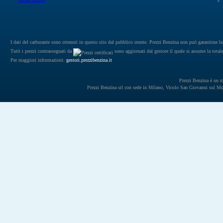
I dati del carburante sono ottenuti in questo sito dal pubblico utente. Prezzi Benzina non può garantirne la 
Tutti i prezzi contrassegnati da
sono aggiornati dal gestore il quale si assume la totale
Per maggiori informazioni:
gestori.prezzibenzina.it
Prezzi Benzina è un mar
Prezzi Benzina srl con sede in Milano, Vicolo San Giovanni sul 