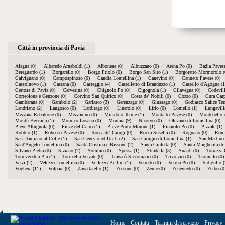
Città in provincia di Pavia
Alagna (0)
Albaredo Arnaboldi (1)
Albonese (0)
Albuzzano (0)
Arena Po (0)
Badia Pavese
Bereguardo (1)
Borgarello (0)
Borgo Priolo (0)
Borgo San Siro (1)
Borgoratto Mormorolo (
Calvignano (0)
Campospinoso (0)
Candia Lomellina (1)
Canevino (0)
Canneto Pavese (0)
Cassolnovo (1)
Castana (0)
Casteggio (4)
Castelletto di Branduzzo (1)
Castello d'Agogna (1
Certosa di Pavia (0)
Cervesina (0)
Chignolo Po (0)
Cigognola (1)
Cilavegna (0)
Codevill
Corteolona e Genzone (0)
Corvino San Quirico (0)
Costa de' Nobili (0)
Cozzo (0)
Cura Carp
Gambarana (0)
Gambolò (2)
Garlasco (3)
Gerenzago (0)
Giussago (0)
Godiasco Salice Ter
Landriano (2)
Langosco (0)
Lardirago (0)
Linarolo (0)
Lirio (0)
Lomello (1)
Lungavill
Mezzana Rabattone (0)
Mezzanino (0)
Miradolo Terme (1)
Montalto Pavese (0)
Montebello d
Montù Beccaria (1)
Mornico Losana (0)
Mortara (9)
Nicorvo (0)
Olevano di Lomellina (0)
Pieve Albignola (0)
Pieve del Cairo (1)
Pieve Porto Morone (1)
Pinarolo Po (0)
Pizzale (1)
Robbio (1)
Robecco Pavese (0)
Rocca de' Giorgi (0)
Rocca Susella (0)
Rognano (0)
Roma
San Damiano al Colle (1)
San Genesio ed Uniti (2)
San Giorgio di Lomellina (1)
San Martino 
Sant'Angelo Lomellina (0)
Santa Cristina e Bissone (2)
Santa Giuletta (0)
Santa Margherita di 
Silvano Pietra (0)
Siziano (2)
Sommo (0)
Spessa (1)
Stradella (5)
Suardi (0)
Torrazza 
Torrevecchia Pia (1)
Torricella Verzate (0)
Travacò Siccomario (0)
Trivolzio (0)
Tromello (0)
Varzi (2)
Velezzo Lomellina (0)
Vellezzo Bellini (1)
Verretto (0)
Verrua Po (0)
Vidigulfo (
Voghera (11)
Volpara (0)
Zavattarello (1)
Zeccone (0)
Zeme (0)
Zenevredo (0)
Zerbo (0
Home
Contatti
Termini di servizio
Privacy