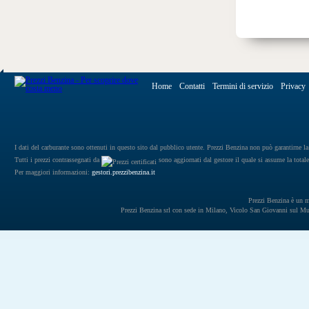
Home
Contatti
Termini di servizio
Privacy
I dati del carburante sono ottenuti in questo sito dal pubblico utente. Prezzi Benzina non può garantirne la 
Tutti i prezzi contrassegnati da
sono aggiornati dal gestore il quale si assume la totale
Per maggiori informazioni:
gestori.prezzibenzina.it
Prezzi Benzina è un mar
Prezzi Benzina srl con sede in Milano, Vicolo San Giovanni sul 