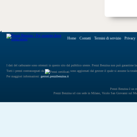
Home
Contatti
Termini di servizio
Privacy
I dati del carburante sono ottenuti in questo sito dal pubblico utente. Prezzi Benzina non può garantirne la 
Tutti i prezzi contrassegnati da
sono aggiornati dal gestore il quale si assume la totale
Per maggiori informazioni:
gestori.prezzibenzina.it
Prezzi Benzina è un mar
Prezzi Benzina srl con sede in Milano, Vicolo San Giovanni sul 