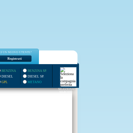
EI UN NUOVO UTENTE?
Registrati
BENZINA
BENZINA SP.
DIESEL
DIESEL SP.
GPL
METANO
SELEZIONA
MARCHIO