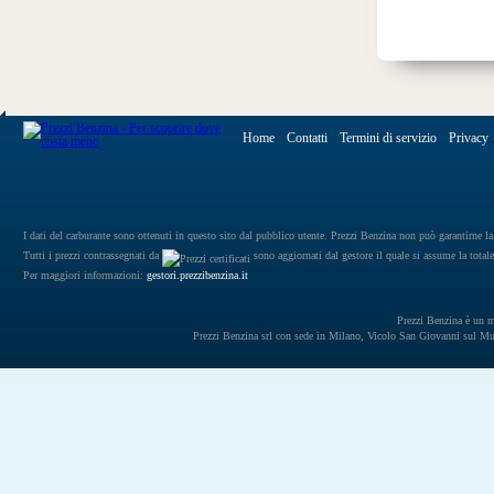
Home
Contatti
Termini di servizio
Privacy
I dati del carburante sono ottenuti in questo sito dal pubblico utente. Prezzi Benzina non può garantirne la 
Tutti i prezzi contrassegnati da
sono aggiornati dal gestore il quale si assume la totale
Per maggiori informazioni:
gestori.prezzibenzina.it
Prezzi Benzina è un mar
Prezzi Benzina srl con sede in Milano, Vicolo San Giovanni sul 