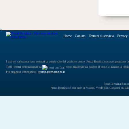
Home
Contatti
Termini di servizio
Privacy
I dati del carburante sono ottenuti in questo sito dal pubblico utente. Prezzi Benzina non può garantirne la 
Tutti i prezzi contrassegnati da
sono aggiornati dal gestore il quale si assume la totale
Per maggiori informazioni:
gestori.prezzibenzina.it
Prezzi Benzina è un mar
Prezzi Benzina srl con sede in Milano, Vicolo San Giovanni sul 