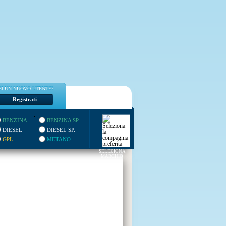
EI UN NUOVO UTENTE?
Registrati
BENZINA
BENZINA SP.
DIESEL
DIESEL SP.
GPL
METANO
SELEZIONA
MARCHIO