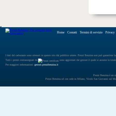
Home
Contatti
Termini di servizio
Privacy
I dati del carburante sono ottenuti in questo sito dal pubblico utente. Prezzi Benzina non può garantirne la 
Tutti i prezzi contrassegnati da
sono aggiornati dal gestore il quale si assume la totale
Per maggiori informazioni:
gestori.prezzibenzina.it
Prezzi Benzina è un mar
Prezzi Benzina srl con sede in Milano, Vicolo San Giovanni sul 