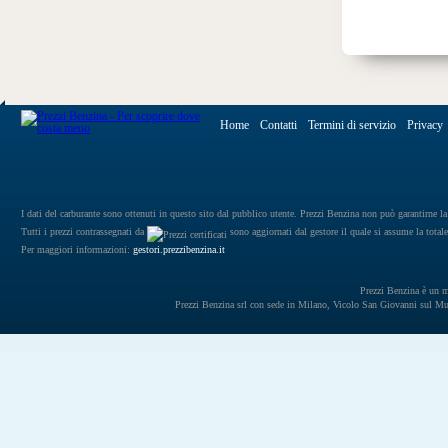
Home
Contatti
Termini di servizio
Privacy
I dati del carburante sono ottenuti in questo sito dal pubblico utente. Prezzi Benzina non può garantirne la 
Tutti i prezzi contrassegnati da
sono aggiornati dal gestore il quale si assume la totale
Per maggiori informazioni:
gestori.prezzibenzina.it
Prezzi Benzina è un mar
Prezzi Benzina srl con sede in Milano, Vicolo San Giovanni sul 