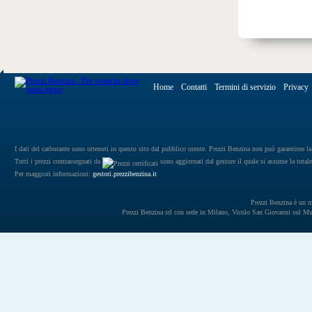
Home
Contatti
Termini di servizio
Privacy
I dati del carburante sono ottenuti in questo sito dal pubblico utente. Prezzi Benzina non può garantirne la 
Tutti i prezzi contrassegnati da
sono aggiornati dal gestore il quale si assume la totale
Per maggiori informazioni:
gestori.prezzibenzina.it
Prezzi Benzina è un mar
Prezzi Benzina srl con sede in Milano, Vicolo San Giovanni sul 