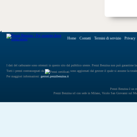
Home
Contatti
Termini di servizio
Privacy
I dati del carburante sono ottenuti in questo sito dal pubblico utente. Prezzi Benzina non può garantirne la 
Tutti i prezzi contrassegnati da
sono aggiornati dal gestore il quale si assume la totale
Per maggiori informazioni:
gestori.prezzibenzina.it
Prezzi Benzina è un mar
Prezzi Benzina srl con sede in Milano, Vicolo San Giovanni sul 