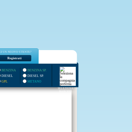
EI UN NUOVO UTENTE?
Registrati
BENZINA
BENZINA SP.
DIESEL
DIESEL SP.
GPL
METANO
SELEZIONA
MARCHIO