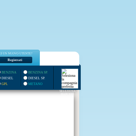
EI UN NUOVO UTENTE?
Registrati
BENZINA
BENZINA SP.
DIESEL
DIESEL SP.
GPL
METANO
SELEZIONA
MARCHIO