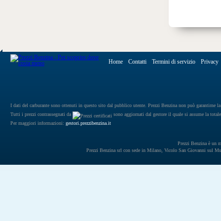
Home
Contatti
Termini di servizio
Privacy
I dati del carburante sono ottenuti in questo sito dal pubblico utente. Prezzi Benzina non può garantirne la 
Tutti i prezzi contrassegnati da
sono aggiornati dal gestore il quale si assume la totale
Per maggiori informazioni:
gestori.prezzibenzina.it
Prezzi Benzina è un mar
Prezzi Benzina srl con sede in Milano, Vicolo San Giovanni sul 