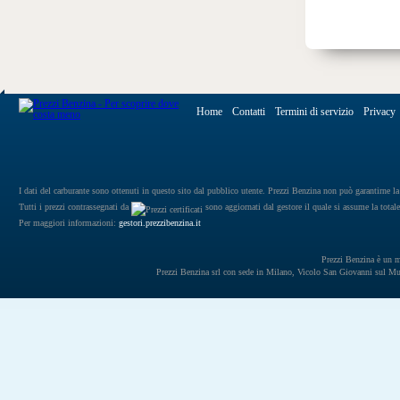
Home
Contatti
Termini di servizio
Privacy
I dati del carburante sono ottenuti in questo sito dal pubblico utente. Prezzi Benzina non può garantirne la 
Tutti i prezzi contrassegnati da
sono aggiornati dal gestore il quale si assume la totale
Per maggiori informazioni:
gestori.prezzibenzina.it
Prezzi Benzina è un mar
Prezzi Benzina srl con sede in Milano, Vicolo San Giovanni sul 