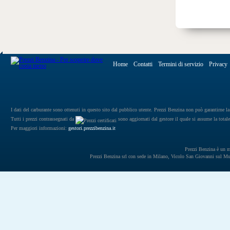
Home
Contatti
Termini di servizio
Privacy
I dati del carburante sono ottenuti in questo sito dal pubblico utente. Prezzi Benzina non può garantirne la 
Tutti i prezzi contrassegnati da
sono aggiornati dal gestore il quale si assume la totale
Per maggiori informazioni:
gestori.prezzibenzina.it
Prezzi Benzina è un mar
Prezzi Benzina srl con sede in Milano, Vicolo San Giovanni sul 