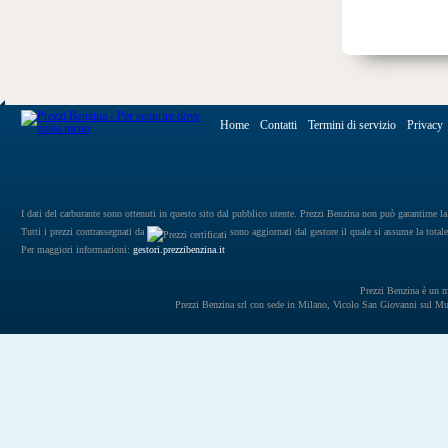
Home
Contatti
Termini di servizio
Privacy
I dati del carburante sono ottenuti in questo sito dal pubblico utente. Prezzi Benzina non può garantirne la 
Tutti i prezzi contrassegnati da
sono aggiornati dal gestore il quale si assume la totale
Per maggiori informazioni:
gestori.prezzibenzina.it
Prezzi Benzina è un mar
Prezzi Benzina srl con sede in Milano, Vicolo San Giovanni sul 