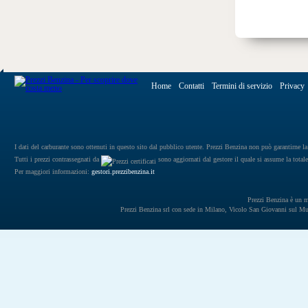
Home
Contatti
Termini di servizio
Privacy
I dati del carburante sono ottenuti in questo sito dal pubblico utente. Prezzi Benzina non può garantirne la 
Tutti i prezzi contrassegnati da
sono aggiornati dal gestore il quale si assume la totale
Per maggiori informazioni:
gestori.prezzibenzina.it
Prezzi Benzina è un mar
Prezzi Benzina srl con sede in Milano, Vicolo San Giovanni sul 