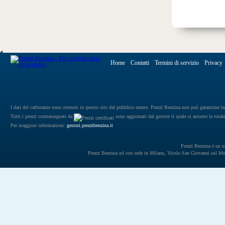
Home
Contatti
Termini di servizio
Privacy
I dati del carburante sono ottenuti in questo sito dal pubblico utente. Prezzi Benzina non può garantirne la 
Tutti i prezzi contrassegnati da
sono aggiornati dal gestore il quale si assume la totale
Per maggiori informazioni:
gestori.prezzibenzina.it
Prezzi Benzina è un mar
Prezzi Benzina srl con sede in Milano, Vicolo San Giovanni sul 