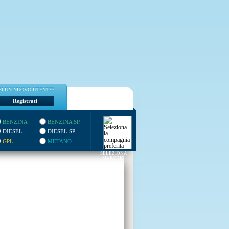
EI UN NUOVO UTENTE?
Registrati
BENZINA
BENZINA SP.
DIESEL
DIESEL SP.
GPL
METANO
SELEZIONA
MARCHIO