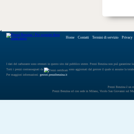
Home
Contatti
Termini di servizio
Privacy
I dati del carburante sono ottenuti in questo sito dal pubblico utente. Prezzi Benzina non può garantirne la 
Tutti i prezzi contrassegnati da
sono aggiornati dal gestore il quale si assume la totale
Per maggiori informazioni:
gestori.prezzibenzina.it
Prezzi Benzina è un mar
Prezzi Benzina srl con sede in Milano, Vicolo San Giovanni sul 