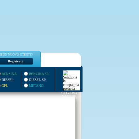
EI UN NUOVO UTENTE?
Registrati
BENZINA
BENZINA SP.
DIESEL
DIESEL SP.
GPL
METANO
SELEZIONA
MARCHIO