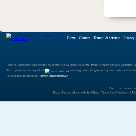
Home
Contatti
Termini di servizio
Privacy
I dati del carburante sono ottenuti in questo sito dal pubblico utente. Prezzi Benzina non può garantirne la 
Tutti i prezzi contrassegnati da
sono aggiornati dal gestore il quale si assume la totale
Per maggiori informazioni:
gestori.prezzibenzina.it
Prezzi Benzina è un mar
Prezzi Benzina srl con sede in Milano, Vicolo San Giovanni sul 