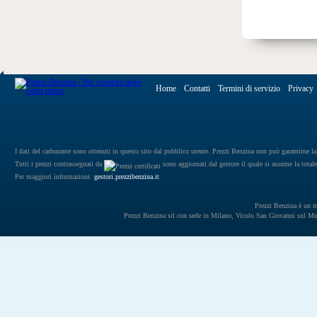
Home
Contatti
Termini di servizio
Privacy
I dati del carburante sono ottenuti in questo sito dal pubblico utente. Prezzi Benzina non può garantirne la 
Tutti i prezzi contrassegnati da
sono aggiornati dal gestore il quale si assume la totale
Per maggiori informazioni:
gestori.prezzibenzina.it
Prezzi Benzina è un mar
Prezzi Benzina srl con sede in Milano, Vicolo San Giovanni sul 