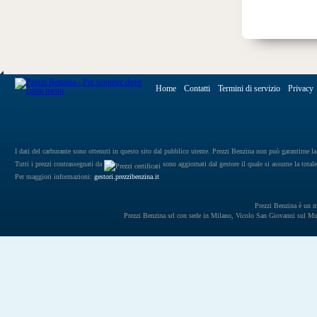
Home
Contatti
Termini di servizio
Privacy
I dati del carburante sono ottenuti in questo sito dal pubblico utente. Prezzi Benzina non può garantirne la 
Tutti i prezzi contrassegnati da
sono aggiornati dal gestore il quale si assume la totale
Per maggiori informazioni:
gestori.prezzibenzina.it
Prezzi Benzina è un mar
Prezzi Benzina srl con sede in Milano, Vicolo San Giovanni sul 