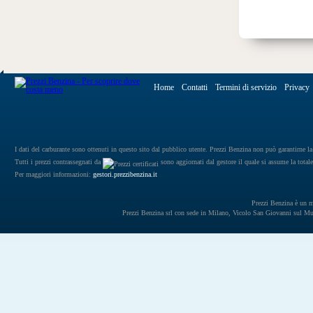
Home
Contatti
Termini di servizio
Privacy
I dati del carburante sono ottenuti in questo sito dal pubblico utente. Prezzi Benzina non può garantirne la 
Tutti i prezzi contrassegnati da
sono aggiornati dal gestore il quale si assume la totale
Per maggiori informazioni:
gestori.prezzibenzina.it
Prezzi Benzina è un mar
Prezzi Benzina srl con sede in Milano, Vicolo San Giovanni sul 