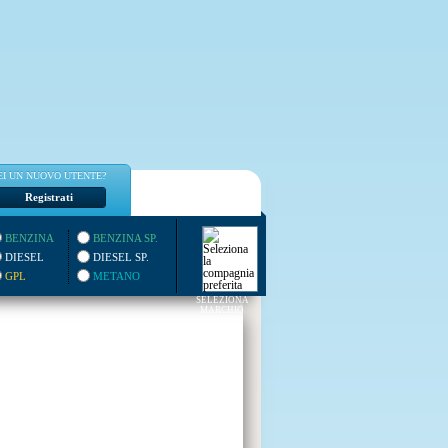
EI UN NUOVO UTENTE?
Registrati
BENZINA
BENZINA SP.
DIESEL
DIESEL SP.
GPL
METANO
SELEZIONA
MARCHIO