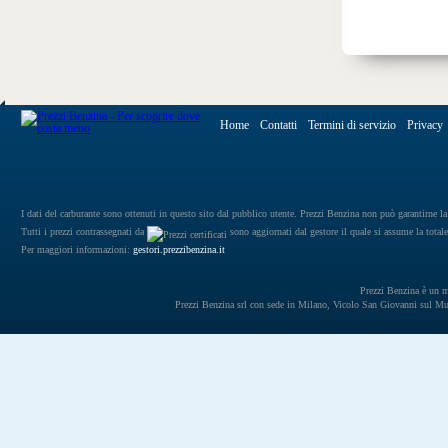
Home
Contatti
Termini di servizio
Privacy
I dati del carburante sono ottenuti in questo sito dal pubblico utente. Prezzi Benzina non può garantirne la 
Tutti i prezzi contrassegnati da
sono aggiornati dal gestore il quale si assume la totale
Per maggiori informazioni:
gestori.prezzibenzina.it
Prezzi Benzina è un mar
Prezzi Benzina srl con sede in Milano, Vicolo San Giovanni sul 