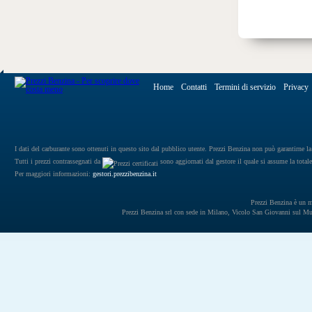
Home
Contatti
Termini di servizio
Privacy
I dati del carburante sono ottenuti in questo sito dal pubblico utente. Prezzi Benzina non può garantirne la 
Tutti i prezzi contrassegnati da
sono aggiornati dal gestore il quale si assume la totale
Per maggiori informazioni:
gestori.prezzibenzina.it
Prezzi Benzina è un mar
Prezzi Benzina srl con sede in Milano, Vicolo San Giovanni sul 