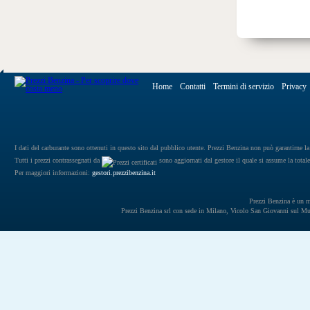
Home
Contatti
Termini di servizio
Privacy
I dati del carburante sono ottenuti in questo sito dal pubblico utente. Prezzi Benzina non può garantirne la 
Tutti i prezzi contrassegnati da
sono aggiornati dal gestore il quale si assume la totale
Per maggiori informazioni:
gestori.prezzibenzina.it
Prezzi Benzina è un mar
Prezzi Benzina srl con sede in Milano, Vicolo San Giovanni sul 