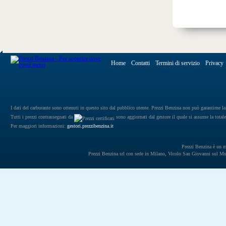
Home
Contatti
Termini di servizio
Privacy
I dati del carburante sono ottenuti in questo sito dal pubblico utente. Prezzi Benzina non può garantirne la 
Tutti i prezzi contrassegnati da
sono aggiornati dal gestore il quale si assume la totale
Per maggiori informazioni:
gestori.prezzibenzina.it
Prezzi Benzina è un mar
Prezzi Benzina srl con sede in Milano, Vicolo San Giovanni sul 