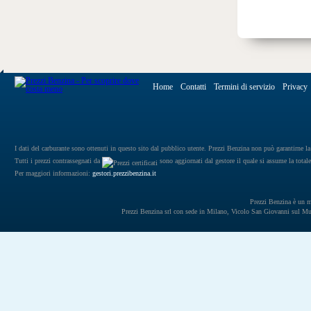
Home
Contatti
Termini di servizio
Privacy
I dati del carburante sono ottenuti in questo sito dal pubblico utente. Prezzi Benzina non può garantirne la 
Tutti i prezzi contrassegnati da
sono aggiornati dal gestore il quale si assume la totale
Per maggiori informazioni:
gestori.prezzibenzina.it
Prezzi Benzina è un mar
Prezzi Benzina srl con sede in Milano, Vicolo San Giovanni sul 