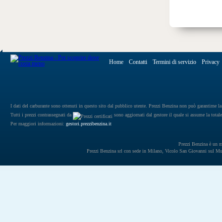
Home
Contatti
Termini di servizio
Privacy
I dati del carburante sono ottenuti in questo sito dal pubblico utente. Prezzi Benzina non può garantirne la 
Tutti i prezzi contrassegnati da
sono aggiornati dal gestore il quale si assume la totale
Per maggiori informazioni:
gestori.prezzibenzina.it
Prezzi Benzina è un mar
Prezzi Benzina srl con sede in Milano, Vicolo San Giovanni sul 